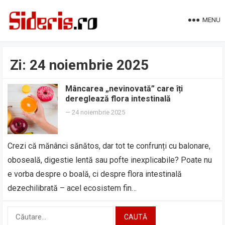
MENU
Zi:
24 noiembrie 2025
Mâncarea „nevinovată” care îți
dereglează flora intestinală
—
24 noiembrie 2025
Crezi că mănânci sănătos, dar tot te confrunți cu balonare,
oboseală, digestie lentă sau pofte inexplicabile? Poate nu
e vorba despre o boală, ci despre flora intestinală
dezechilibrată – acel ecosistem fin…
Caută
după: