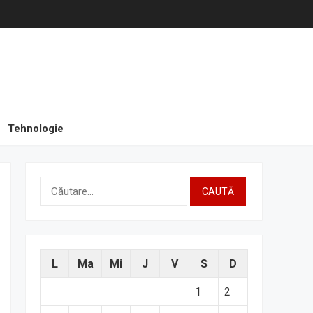
Tehnologie
Caută
după:
L
Ma
Mi
J
V
S
D
1
2