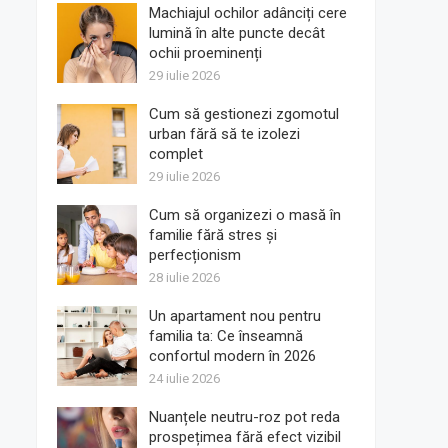
Machiajul ochilor adânciți cere
lumină în alte puncte decât
ochii proeminenți
29 iulie 2026
Cum să gestionezi zgomotul
urban fără să te izolezi
complet
29 iulie 2026
Cum să organizezi o masă în
familie fără stres și
perfecționism
28 iulie 2026
Un apartament nou pentru
familia ta: Ce înseamnă
confortul modern în 2026
24 iulie 2026
Nuanțele neutru-roz pot reda
prospețimea fără efect vizibil