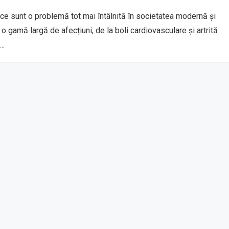
nice sunt o problemă tot mai întâlnită în societatea modernă și
o gamă largă de afecțiuni, de la boli cardiovasculare și artrită
i…