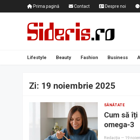
Prima pagină
Contact
Despre noi
Lifestyle
Beauty
Fashion
Business
A
Zi:
19 noiembrie 2025
SĂNĂTATE
Cum să îți
omega-3
Redacția
—
19 noie