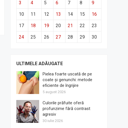
3
4
5
6
7
8
9
10
11
12
13
14
15
16
17
18
19
20
21
22
23
24
25
26
27
28
29
30
ULTIMELE ADĂUGATE
Pielea foarte uscată de pe
coate și genunchi: metode
eficiente de îngrijire
5 august 2026
Culorile prăfuite oferă
profunzime fără contrast
agresiv
30 iulie 2026