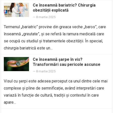
Ce înseamnă bariatric? Chirurgia
obezității explicată
—
8 martie 2025
Termenul „bariatric” provine din greaca veche „baros”, care
înseamnă „greutate”, și se referă la ramura medicală care
se ocupă cu studiul și tratamentele obezității. În special,
chirurgia bariatrică este un…
Ce înseamnă șarpe în vis?
Transformări sau pericole ascunse
—
8 martie 2025
Visul cu șerpi este adesea perceput ca unul dintre cele mai
complexe și pline de semnificație, având interpretări care
variază în funcție de cultură, tradiții și contextul în care
apare…