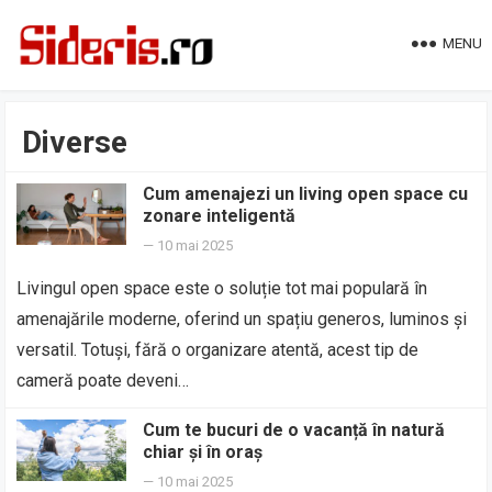
MENU
Diverse
Cum amenajezi un living open space cu
zonare inteligentă
—
10 mai 2025
Livingul open space este o soluție tot mai populară în
amenajările moderne, oferind un spațiu generos, luminos și
versatil. Totuși, fără o organizare atentă, acest tip de
cameră poate deveni…
Cum te bucuri de o vacanță în natură
chiar și în oraș
—
10 mai 2025