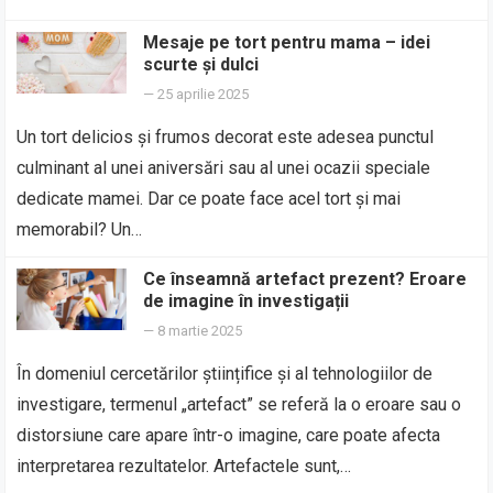
Mesaje pe tort pentru mama – idei
scurte și dulci
—
25 aprilie 2025
Un tort delicios și frumos decorat este adesea punctul
culminant al unei aniversări sau al unei ocazii speciale
dedicate mamei. Dar ce poate face acel tort și mai
memorabil? Un…
Ce înseamnă artefact prezent? Eroare
de imagine în investigații
—
8 martie 2025
În domeniul cercetărilor științifice și al tehnologiilor de
investigare, termenul „artefact” se referă la o eroare sau o
distorsiune care apare într-o imagine, care poate afecta
interpretarea rezultatelor. Artefactele sunt,…