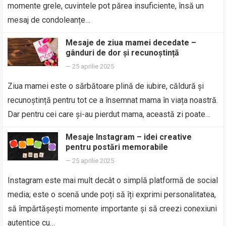
momente grele, cuvintele pot părea insuficiente, însă un
mesaj de condoleanțe…
Mesaje de ziua mamei decedate –
gânduri de dor și recunoștință
—
25 aprilie 2025
Ziua mamei este o sărbătoare plină de iubire, căldură și
recunoștință pentru tot ce a însemnat mama în viața noastră.
Dar pentru cei care și-au pierdut mama, această zi poate…
Mesaje Instagram – idei creative
pentru postări memorabile
—
25 aprilie 2025
Instagram este mai mult decât o simplă platformă de social
media; este o scenă unde poți să îți exprimi personalitatea,
să împărtășești momente importante și să creezi conexiuni
autentice cu…