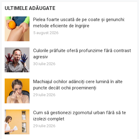
ULTIMELE ADĂUGATE
Pielea foarte uscată de pe coate și genunchi:
metode eficiente de îngrijire
5 august 2026
Culorile prăfuite oferă profunzime fără contrast
agresiv
30 iulie 2026
Machiajul ochilor adânciți cere lumină în alte
puncte decât ochii proeminenți
29 iulie 2026
Cum să gestionezi zgomotul urban fără să te
izolezi complet
29 iulie 2026