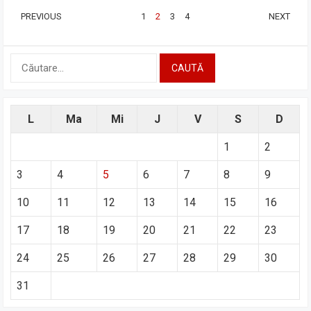
PAGINAȚIE
PREVIOUS
1
2
3
4
NEXT
ARTICOLE
Caută
după:
L
Ma
Mi
J
V
S
D
1
2
3
4
5
6
7
8
9
10
11
12
13
14
15
16
17
18
19
20
21
22
23
24
25
26
27
28
29
30
31