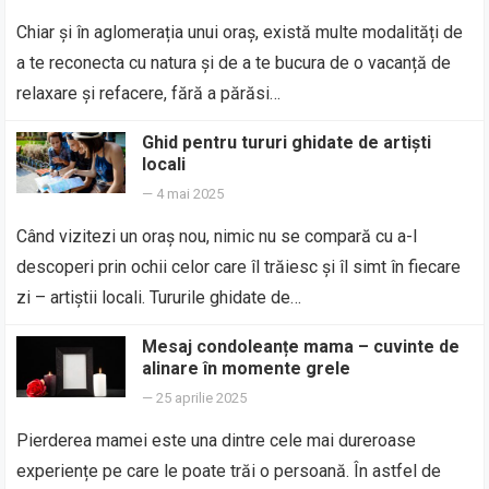
Chiar și în aglomerația unui oraș, există multe modalități de
a te reconecta cu natura și de a te bucura de o vacanță de
relaxare și refacere, fără a părăsi…
Ghid pentru tururi ghidate de artiști
locali
—
4 mai 2025
Când vizitezi un oraș nou, nimic nu se compară cu a-l
descoperi prin ochii celor care îl trăiesc și îl simt în fiecare
zi – artiștii locali. Tururile ghidate de…
Mesaj condoleanțe mama – cuvinte de
alinare în momente grele
—
25 aprilie 2025
Pierderea mamei este una dintre cele mai dureroase
experiențe pe care le poate trăi o persoană. În astfel de